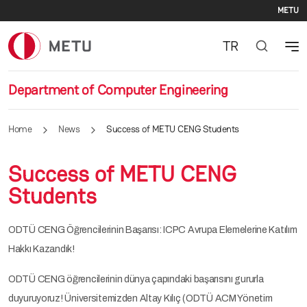
Se
Skip to main content
METU
TR
Department of Computer Engineering
Home
News
Success of METU CENG Students
Success of METU CENG
Students
ODTÜ CENG Öğrencilerinin Başarısı: ICPC Avrupa Elemelerine Katılım
Hakkı Kazandık!
ODTÜ CENG öğrencilerinin dünya çapındaki başarısını gururla
duyuruyoruz! Üniversitemizden Altay Kılıç (ODTÜ ACM Yönetim