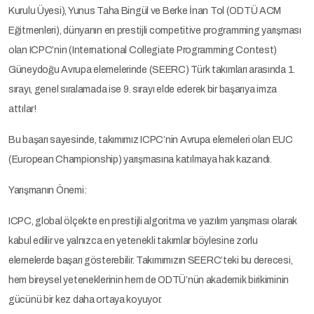
Kurulu Üyesi), Yunus Taha Bingül ve Berke İnan Tol (ODTÜ ACM
Eğitmenleri), dünyanın en prestijli competitive programming yarışması
olan ICPC’nin (International Collegiate Programming Contest)
Güneydoğu Avrupa elemelerinde (SEERC) Türk takımları arasında 1.
sırayı, genel sıralamada ise 9. sırayı elde ederek bir başarıya imza
attılar!
Bu başarı sayesinde, takımımız ICPC’nin Avrupa elemeleri olan EUC
(European Championship) yarışmasına katılmaya hak kazandı.
Yarışmanın Önemi:
ICPC, global ölçekte en prestijli algoritma ve yazılım yarışması olarak
kabul edilir ve yalnızca en yetenekli takımlar böylesine zorlu
elemelerde başarı gösterebilir. Takımımızın SEERC’teki bu derecesi,
hem bireysel yeteneklerinin hem de ODTÜ’nün akademik birikiminin
gücünü bir kez daha ortaya koyuyor.