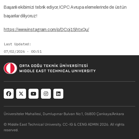
Başarılı ekibimizi tebrik ediyor, ICPC Avrupa elemelerinde de üstün
başarılar diliyoruz!
https://www.instagram.com/p/DCoj1ShtxQu/
Last Updated
07/02/2026 - 00:51
Social menu
Üniversiteler Mahallesi, Dumlupınar Bulvarı No:1, 06800 Çankaya/Ankara
© Middle East Technical University. CC-IG & CENG ADMIN 2026. All rights
reserved.