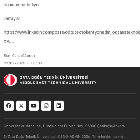
sunmayı hedefliyor.
Detaylar:
https://www.linkedin.com/posts/odtuteknokentyonetim_odtaesteknok
exa…
Son Güncelleme
07/02/2026 - 01:08
Social menu
Üniversiteler Mahallesi, Dumlupınar Bulvarı No:1, 06800 Çankaya/Ankara
© Orta Doğu Teknik Üniversitesi. CENG-ADMIN 2026. Tüm hakları saklıdır.