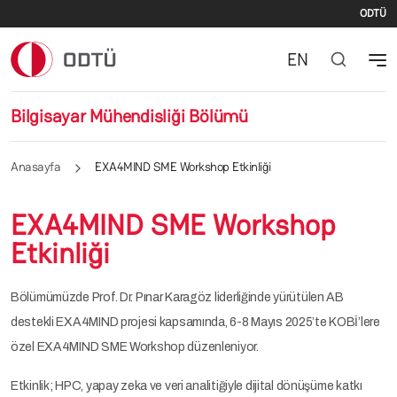
İki
Ana içeriğe atla
ODTÜ
EN
Bilgisayar Mühendisliği Bölümü
Anasayfa
EXA4MIND SME Workshop Etkinliği
EXA4MIND SME Workshop
Etkinliği
Bölümümüzde Prof. Dr. Pınar Karagöz liderliğinde yürütülen AB
destekli EXA4MIND projesi kapsamında, 6-8 Mayıs 2025’te KOBİ’lere
özel EXA4MIND SME Workshop düzenleniyor.
Etkinlik; HPC, yapay zeka ve veri analitiğiyle dijital dönüşüme katkı